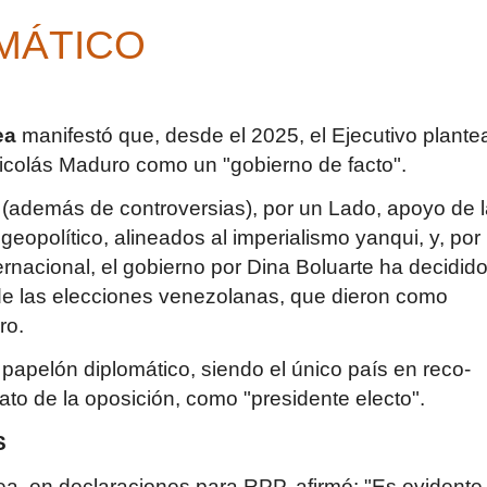
MÁTICO
hea
manifestó que, desde el 2025, el Ejecutivo plante
Nicolás Maduro como un "gobierno de facto".
además de contro­versias), por un Lado, apoyo de l
eopolítico, alineados al imperialismo yanqui, y, por
nternacional, el gobierno por Dina Boluarte ha decidid
 de las elecciones venezolanas, que dieron como
ro.
 papelón diplomático, siendo el único país en reco­
o de la oposición, como "presidente electo".
S
ea, en declaraciones para RPP, afirmó: "Es evidente