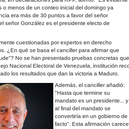
ás o menos de un conteo inicial del domingo ya
en­cia era más de 30 puntos a favor del señor
 el se­ñor González es el presidente electo de
emente cuestiona­das por expertos en derecho
os. ¿En qué se basa el canciller para afirmar que
raude"? No se han presen­tado pruebas concretas qu
ejo Nacional Electoral de Venezuela, institución rec
ado los resultados que dan la victoria a Maduro.
Además, el canciller añadió:
"Hasta que termine su
mandato es un presiden­te... y
al final del mandato se
convertiría en un gobierno de
facto". Esta afirmación carece