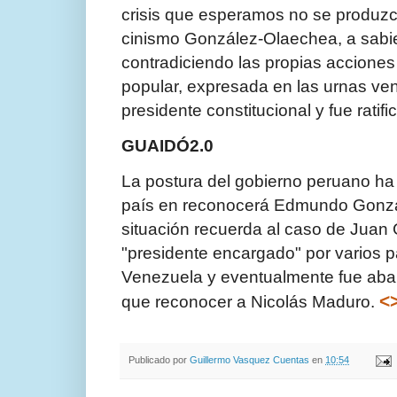
crisis que esperamos no se produzca
cinismo González-Olaechea, a sabi
contradiciendo las propias ac­cione
popular, expresada en las urnas ve
presidente constitucional y fue ratif
GUAIDÓ2.0
La postura del gobierno pe­ruano ha
país en reconocerá Edmundo Gonzál
situación recuerda al caso de Juan
"presidente encargado" por varios pa
Venezuela y even­tualmente fue aban
<
que reconocer a Nicolás Maduro.
Publicado por
Guillermo Vasquez Cuentas
en
10:54