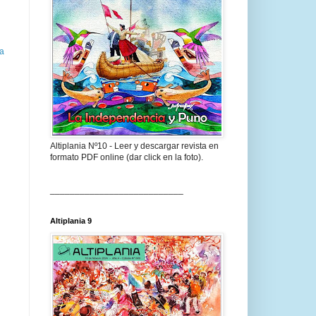
ua
Altiplania Nº10 - Leer y descargar revista en
formato PDF online (dar click en la foto).
___________________________
Altiplania 9