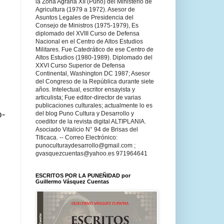
la Zona Agraria XII (Puno) del Ministerio de
Agricultura (1979 a 1972). Asesor de
Asuntos Legales de Presidencia del
Consejo de Ministros (1975-1979), Es
diplomado del XVIII Curso de Defensa
Nacional en el Centro de Altos Estudios
Militares. Fue Catedrático de ese Centro de
Altos Estudios (1980-1989). Diplomado del
XXVI Curso Superior de Defensa
Continental, Washington DC 1987; Asesor
del Congreso de la República durante siete
años. Intelectual, escritor ensayista y
articulista; Fue editor-director de varias
e
publicaciones culturales; actualmente lo es
o­
del blog Puno Cultura y Desarrollo y
coeditor de la revista digital ALTIPLANIA.
Asociado Vitalicio N° 94 de Brisas del
Titicaca. -- Correo Electrónico:
punoculturaydesarrollo@gmail.com ;
gvasquezcuentas@yahoo.es 971964641
ESCRITOS POR LA PUNEÑIDAD por
Guillermo Vásquez Cuentas