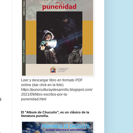
Leer y descargar libro en formato PDF
online (dar click en la foto)
https://punoculturaydesarrollo.blogspot.com/
2021/09/libro-escritos-por-la-
o
punenidad.html
El "Album de Chucuito", es un clásico de la
literatura puneña.